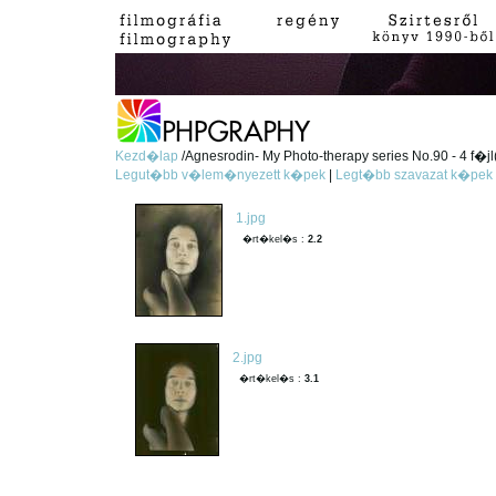
Kezd�lap
/Agnesrodin- My Photo-therapy series No.90 - 4 f�jl
Legut�bb v�lem�nyezett k�pek
|
Legt�bb szavazat k�pek
1.jpg
�rt�kel�s :
2.2
2.jpg
�rt�kel�s :
3.1