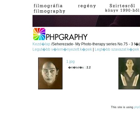
Kezd�lap
/Seherezade- My Photo-therapy series No.75 - 3 f�j
Legut�bb v�lem�nyezett k�pek
|
Legt�bb szavazat k�pek
1.jpg
�rt�kel�s :
2.2
This site is using
php