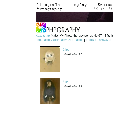
Kezd�lap
/Kate- My Photo-therapy series No.67 - 4 f�jl
Legut�bb v�lem�nyezett k�pek
|
Legt�bb szavazat
1.jpg
�rt�kel�s :
2.9
2.jpg
�rt�kel�s :
2.6