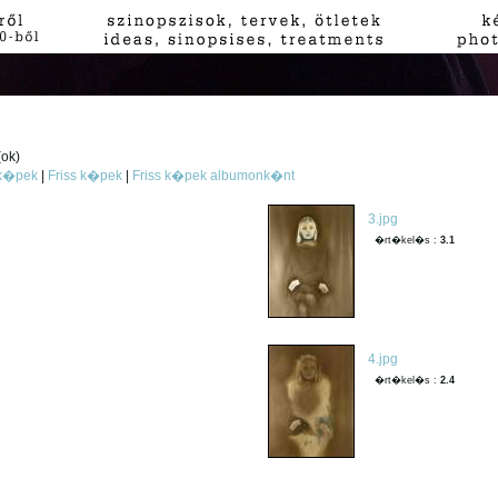
(ok)
 k�pek
|
Friss k�pek
|
Friss k�pek albumonk�nt
3.jpg
�rt�kel�s :
3.1
4.jpg
�rt�kel�s :
2.4