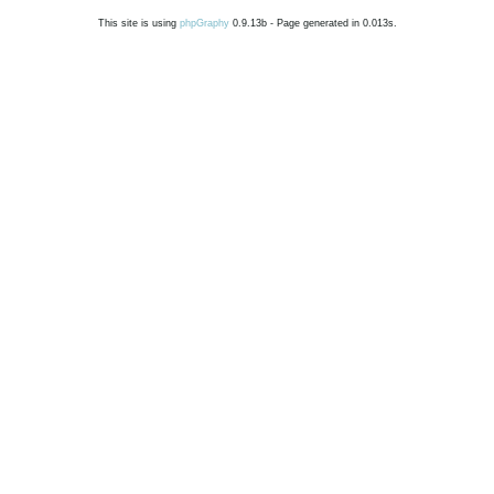
This site is using
phpGraphy
0.9.13b - Page generated in 0.013s.