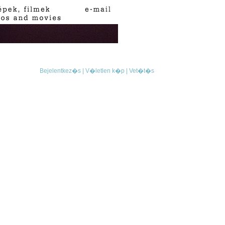
Bejelentkez�s |
V�letlen k�p |
Vet�t�s