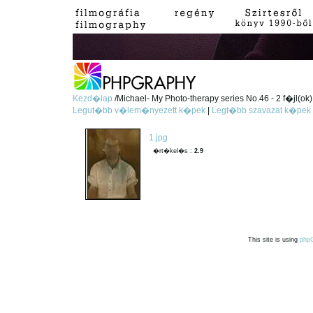
Kezd�lap
/Michael- My Photo-therapy series No.46 - 2 f�jl(ok)
Legut�bb v�lem�nyezett k�pek
|
Legt�bb szavazat k�pek
1.jpg
�rt�kel�s :
2.9
This site is using
php