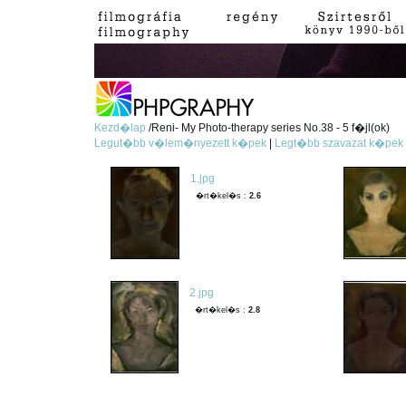
Kezd�lap
/Reni- My Photo-therapy series No.38 - 5 f�jl(ok)
Legut�bb v�lem�nyezett k�pek
|
Legt�bb szavazat k�pek
1.jpg
�rt�kel�s :
2.6
2.jpg
�rt�kel�s :
2.8