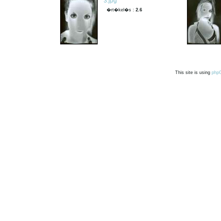
3.jpg
�rt�kel�s :
2.6
This site is using
php