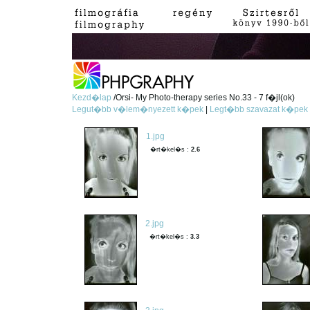
Kezd�lap
/Orsi- My Photo-therapy series No.33 - 7 f�jl(ok)
Legut�bb v�lem�nyezett k�pek
|
Legt�bb szavazat k�pek
1.jpg
�rt�kel�s :
2.6
2.jpg
�rt�kel�s :
3.3