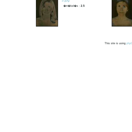
3.jpg
�rt�kel�s :
2.5
This site is using
php