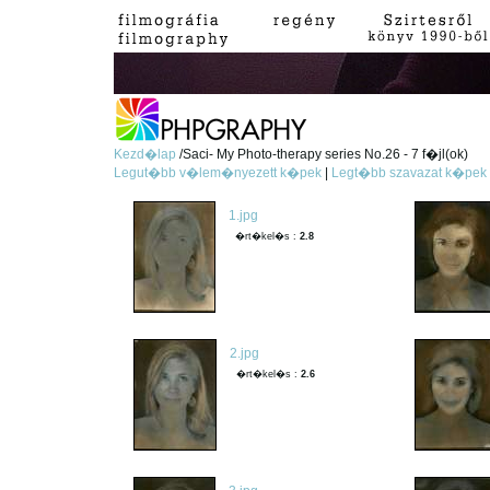
Kezd�lap
/Saci- My Photo-therapy series No.26 - 7 f�jl(ok)
Legut�bb v�lem�nyezett k�pek
|
Legt�bb szavazat k�pek
1.jpg
�rt�kel�s :
2.8
2.jpg
�rt�kel�s :
2.6