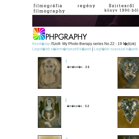
Kezd�lap
/Szofi- My Photo-therapy series No.22 - 19 f�jl(ok)
Legut�bb v�lem�nyezett k�pek
|
Legt�bb szavazat k�pek
1
�rt�kel�s :
2.6
2
�rt�kel�s :
3.2