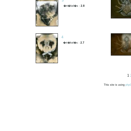
3
�rt�kel�s :
2.8
4
�rt�kel�s :
2.7
1
This site is using
php