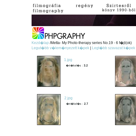
Kezd�lap
/Metta- My Photo-therapy series No.19 - 6 f�jl(ok)
Legut�bb v�lem�nyezett k�pek
|
Legt�bb szavazat k�pek
1.jpg
�rt�kel�s :
3.2
2.jpg
�rt�kel�s :
2.7