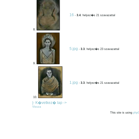
16
-
3.4
. helyez�s 21 szavazattal
8.
5.jpg
-
3.3
. helyez�s 23 szavazattal
9.
1.jpg
-
3.3
. helyez�s 21 szavazattal
10.
|- K�vetkez� lap ->
Vissza
This site is using
php