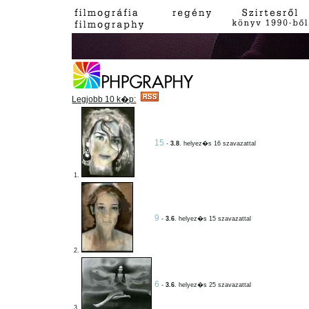
Legjobb 10 k�p:
15
-
3.8
. helyez�s 16 szavazattal
1.
9
-
3.6
. helyez�s 15 szavazattal
2.
6
-
3.6
. helyez�s 25 szavazattal
3.