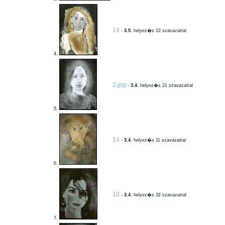
14
-
3.5
. helyez�s 22 szavazattal
4.
2.jpg
-
3.4
. helyez�s 21 szavazattal
5.
14
-
3.4
. helyez�s 11 szavazattal
6.
10
-
3.4
. helyez�s 32 szavazattal
7.